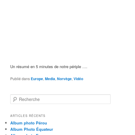
Un résumé en 5 minutes de notre périple ….
Publié dans
Europe
,
Media
,
Norvège
,
Vidéo
R
e
c
h
ARTICLES RÉCENTS
e
Album photo Pérou
r
Album Photo Équateur
c