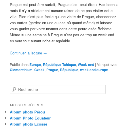
Prague est peut être surfait, Prague c’est peut être « Has been »
mais il n’y a strictement aucune raison de ne pas visiter cette
ville. Rien n’est plus facile qu’une visite de Prague, abandonnez
vos cartes (gardez en une au cas où quand même) et laissez-
vous guider par votre instinct dans cette petite citée Bohème.
Même si une semaine à Prague n’est pas de trop un week end
en sera tout autant riche et agréable.
Continuer la lecture
→
Publié dans
Europe
,
République Tchèque
,
Week-end
|
Marqué avec
Clementinium
,
Czeck
,
Prague
,
République
,
week end europe
R
e
c
h
ARTICLES RÉCENTS
e
Album photo Pérou
r
Album Photo Équateur
c
Album photo Ecosse
h