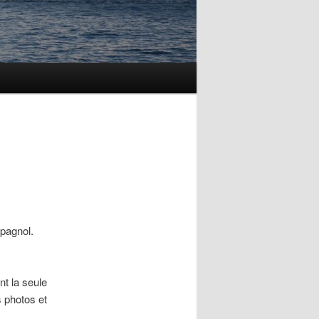
spagnol.
t la seule
s photos et