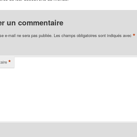
er un commentaire
*
se e-mail ne sera pas publiée.
Les champs obligatoires sont indiqués avec
*
aire