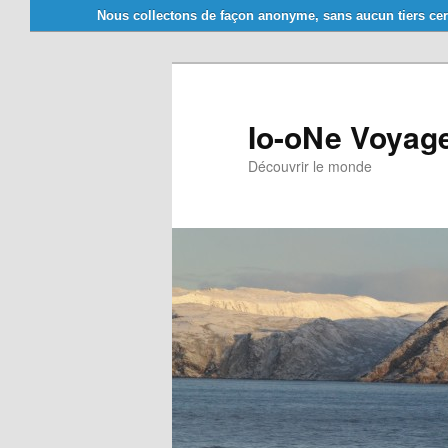
Nous collectons de façon anonyme, sans aucun tiers cer
Aller
au
contenu
principal
Io-oNe Voyag
Découvrir le monde