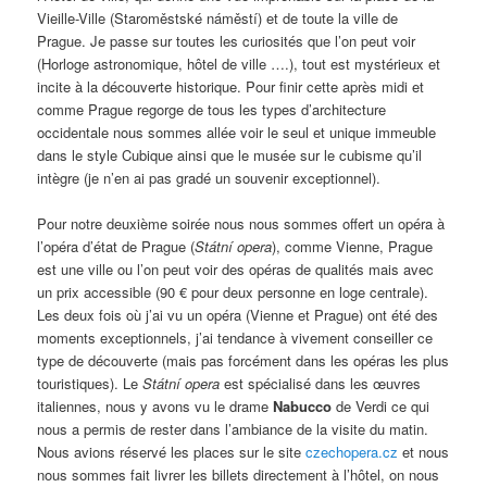
Vieille-Ville (Staroměstské náměstí) et de toute la ville de
Prague. Je passe sur toutes les curiosités que l’on peut voir
(Horloge astronomique, hôtel de ville ….), tout est mystérieux et
incite à la découverte historique. Pour finir cette après midi et
comme Prague regorge de tous les types d’architecture
occidentale nous sommes allée voir le seul et unique immeuble
dans le style Cubique ainsi que le musée sur le cubisme qu’il
intègre (je n’en ai pas gradé un souvenir exceptionnel).
Pour notre deuxième soirée nous nous sommes offert un opéra à
l’opéra d’état de Prague (
Státní opera
), comme Vienne, Prague
est une ville ou l’on peut voir des opéras de qualités mais avec
un prix accessible (90 € pour deux personne en loge centrale).
Les deux fois où j’ai vu un opéra (Vienne et Prague) ont été des
moments exceptionnels, j’ai tendance à vivement conseiller ce
type de découverte (mais pas forcément dans les opéras les plus
touristiques). Le
Státní opera
est spécialisé dans les œuvres
italiennes, nous y avons vu le drame
Nabucco
de Verdi ce qui
nous a permis de rester dans l’ambiance de la visite du matin.
Nous avions réservé les places sur le site
czechopera.cz
et nous
nous sommes fait livrer les billets directement à l’hôtel, on nous