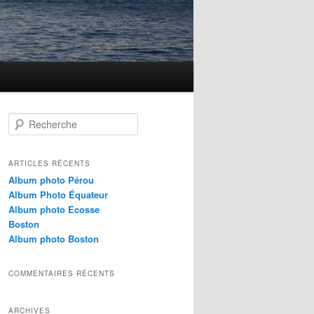
R
e
c
h
ARTICLES RÉCENTS
e
Album photo Pérou
r
Album Photo Équateur
c
Album photo Ecosse
h
Boston
e
Album photo Boston
COMMENTAIRES RÉCENTS
ARCHIVES