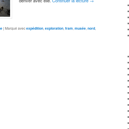
dériver avec elle.
Continuer la lecture
→
ge
|
Marqué avec
expédition
,
exploration
,
fram
,
musée
,
nord
,