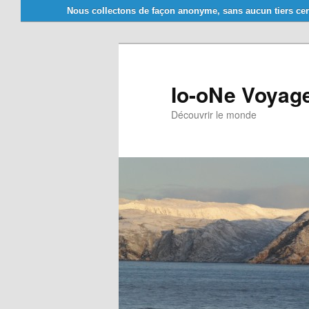
Nous collectons de façon anonyme, sans aucun tiers cer
Aller
Aller
au
au
contenu
contenu
principal
secondaire
Io-oNe Voyag
Découvrir le monde