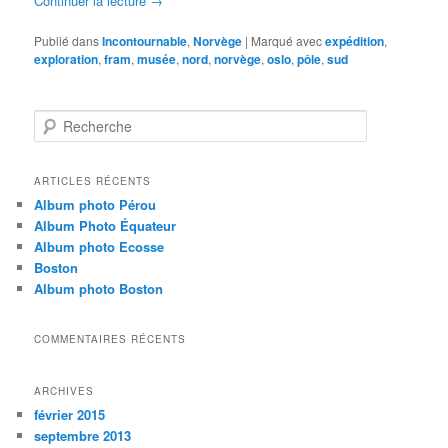
Continuer la lecture
→
Publié dans
Incontournable
,
Norvège
|
Marqué avec
expédition
,
exploration
,
fram
,
musée
,
nord
,
norvège
,
oslo
,
pôle
,
sud
R
e
c
h
ARTICLES RÉCENTS
e
Album photo Pérou
r
Album Photo Équateur
c
Album photo Ecosse
h
Boston
e
Album photo Boston
COMMENTAIRES RÉCENTS
ARCHIVES
février 2015
septembre 2013