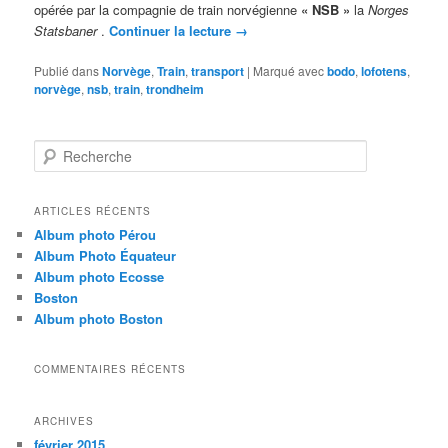
opérée par la compagnie de train norvégienne
« NSB »
la
Norges
Statsbaner
.
Continuer la lecture
→
Publié dans
Norvège
,
Train
,
transport
|
Marqué avec
bodo
,
lofotens
,
norvège
,
nsb
,
train
,
trondheim
R
e
c
h
ARTICLES RÉCENTS
e
Album photo Pérou
r
Album Photo Équateur
c
Album photo Ecosse
h
Boston
e
Album photo Boston
COMMENTAIRES RÉCENTS
ARCHIVES
février 2015