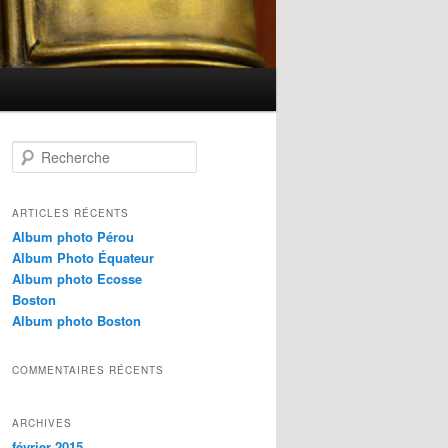
R
e
c
h
ARTICLES RÉCENTS
e
Album photo Pérou
r
Album Photo Équateur
c
Album photo Ecosse
h
Boston
e
Album photo Boston
COMMENTAIRES RÉCENTS
ARCHIVES
février 2015