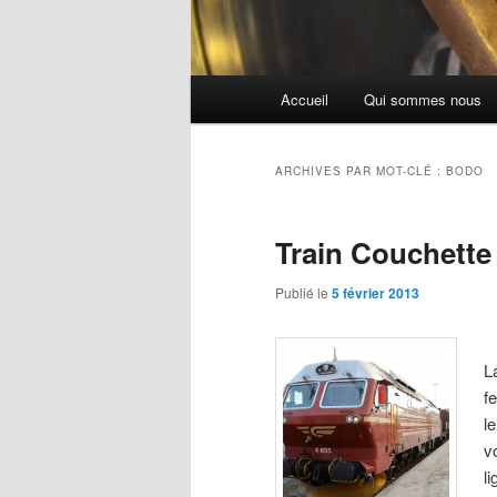
Menu
Accueil
Qui sommes nous
principal
ARCHIVES PAR MOT-CLÉ :
BODO
Train Couchette
Publié le
5 février 2013
L
f
l
v
l