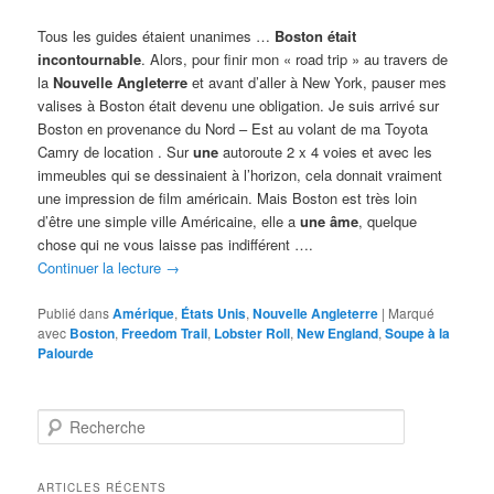
Tous les guides étaient unanimes …
Boston était
incontournable
. Alors, pour finir mon « road trip » au travers de
la
Nouvelle Angleterre
et avant d’aller à New York, pauser mes
valises à Boston était devenu une obligation. Je suis arrivé sur
Boston en provenance du Nord – Est au volant de ma Toyota
Camry de location . Sur
une
autoroute 2 x 4 voies et avec les
immeubles qui se dessinaient à l’horizon, cela donnait vraiment
une impression de film américain. Mais Boston est très loin
d’être une simple ville Américaine, elle a
une âme
, quelque
chose qui ne vous laisse pas indifférent ….
Continuer la lecture
→
Publié dans
Amérique
,
États Unis
,
Nouvelle Angleterre
|
Marqué
avec
Boston
,
Freedom Trail
,
Lobster Roll
,
New England
,
Soupe à la
Palourde
R
e
c
h
ARTICLES RÉCENTS